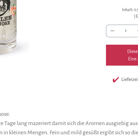
Inhalt:
0.
|
G
Anzah
Diese
Eine 
Lieferzei
uose.
ige Tage lang mazeriert damit sich die Aromen ausgiebig au
 in kleinen Mengen. Fein und mild gesüßt ergibt sich so die V