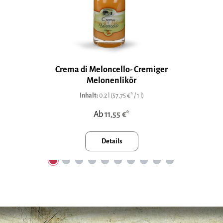
Crema di Meloncello- Cremiger
Melonenlikör
Inhalt:
0.2 l
(57,75 €* / 1 l)
Ab
11,55 €*
Details