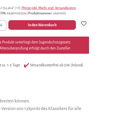
5 l
(52,26 €* / 1 l)
|
Preise inkl. MwSt. zzgl. Versandkosten
TIN:
684811031509
|
Produktnummer:
76901007
l
In den Warenkorb
s Produkt unterliegt dem Jugendschutzgesetz.
Altersüberprüfung erfolgt durch den Zusteller.
t ca. 1-3 Tage
Versandkostenfrei ab 50€ (Inland)
sbreiten können.
ersion von 13Spirits des Klassikers für alle