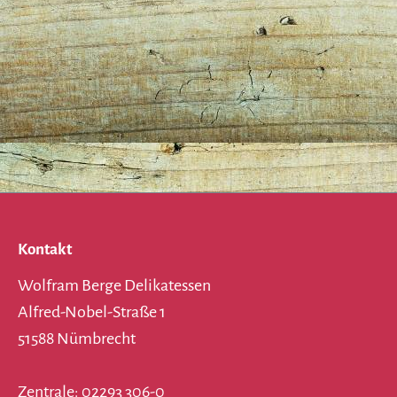
Kontakt
Wolfram Berge Delikatessen
Alfred-Nobel-Straße 1
51588 Nümbrecht
Zentrale: 02293 306-0