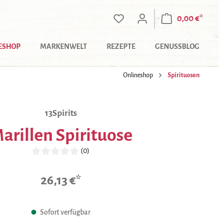
0,00 €*
ESHOP
MARKENWELT
REZEPTE
GENUSSBLOG
Onlineshop
Spirituosen
13Spirits
arillen Spirituose
(0)
Durchschnittliche Bewertung von 0 von 5 Sternen
26,13 €*
Sofort verfügbar