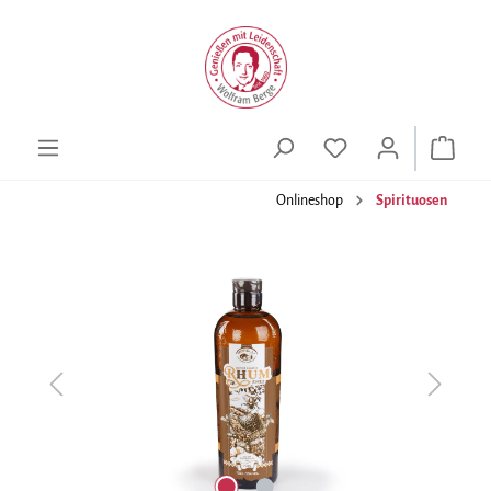
alt springen
Onlineshop
Spirituosen
Bildergalerie überspringen