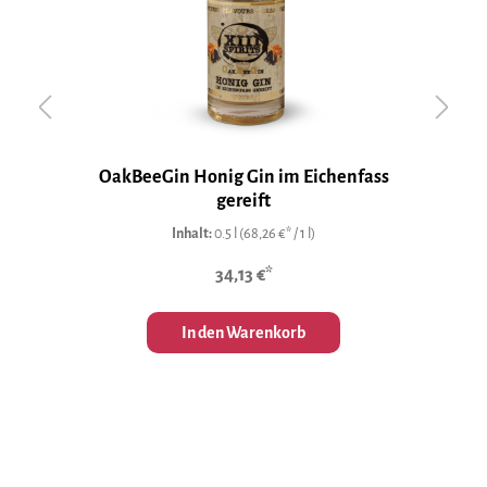
OakBeeGin Honig Gin im Eichenfass
H
gereift
Inhalt:
0.5 l
(68,26 €* / 1 l)
34,13 €*
In den Warenkorb