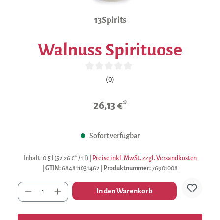
13Spirits
Walnuss Spirituose
Durchschnittliche Bewertung von 0 von 5 Sternen
(0)
26,13 €*
Sofort verfügbar
Inhalt:
0.5 l
(52,26 €* / 1 l)
|
Preise inkl. MwSt. zzgl. Versandkosten
|
GTIN:
684811031462
|
Produktnummer:
76901008
Anzahl
In den Warenkorb