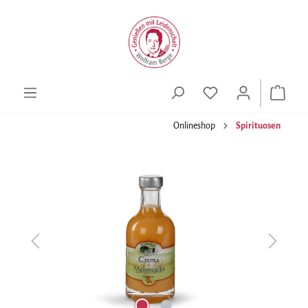
alt springen
Onlineshop
Spirituosen
Bildergalerie überspringen