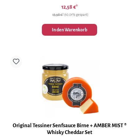
12,58 €*
13,98 €*
(10.01% gespart)
In den Warenkorb
Original Tessiner Senfsauce Birne + AMBER MIST ®
Whisky Cheddar Set