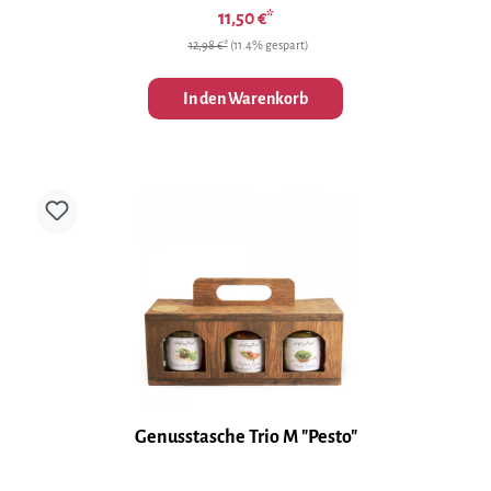
11,50 €*
12,98 €*
(11.4% gespart)
In den Warenkorb
Genusstasche Trio M "Pesto"