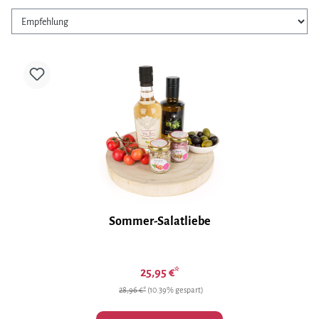
Sommer-Salatliebe
25,95 €*
28,96 €*
(10.39% gespart)