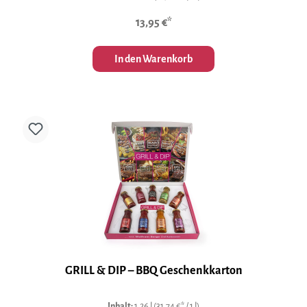
13,95 €*
In den Warenkorb
GRILL & DIP – BBQ Geschenkkarton
Inhalt:
1.26 l
(31,74 €* / 1 l)