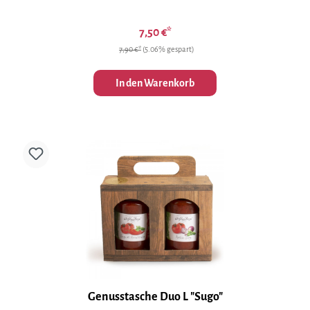
7,50 €*
7,90 €*
(5.06% gespart)
In den Warenkorb
Genusstasche Duo L "Sugo"