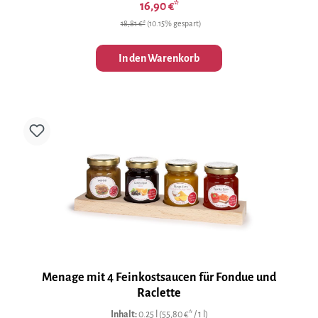
16,90 €*
18,81 €*
(10.15% gespart)
In den Warenkorb
Menage mit 4 Feinkostsaucen für Fondue und
Raclette
Inhalt:
0.25 l
(55,80 €* / 1 l)