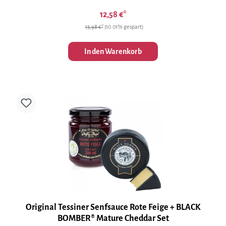
12,58 €*
13,98 €*
(10.01% gespart)
In den Warenkorb
Original Tessiner Senfsauce Rote Feige + BLACK
BOMBER® Mature Cheddar Set