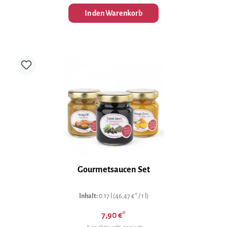
In den Warenkorb
Gourmetsaucen Set
Inhalt:
0.17 l
(46,47 €* / 1 l)
7,90 €*