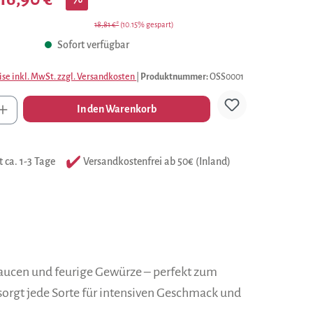
18,81 €*
(10.15% gespart)
Sofort verfügbar
ise inkl. MwSt. zzgl. Versandkosten
|
Produktnummer:
OSS0001
l
In den Warenkorb
t ca. 1-3 Tage
Versandkostenfrei ab 50€ (Inland)
 Saucen und feurige Gewürze – perfekt zum
sorgt jede Sorte für intensiven Geschmack und