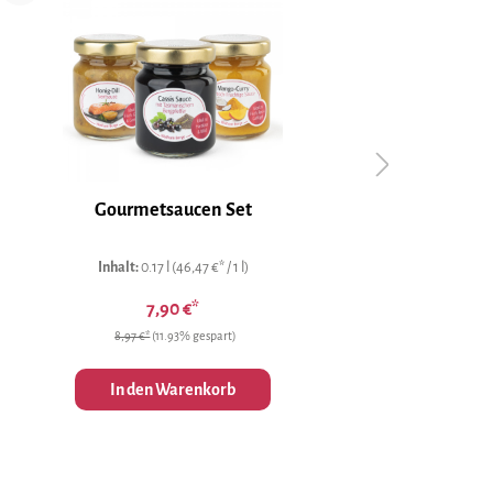
Gourmetsaucen Set
Rotes Pa
Inhalt:
0.17 l
(46,47 €* / 1 l)
7,90 €*
8,97 €*
(11.93% gespart)
In den Warenkorb