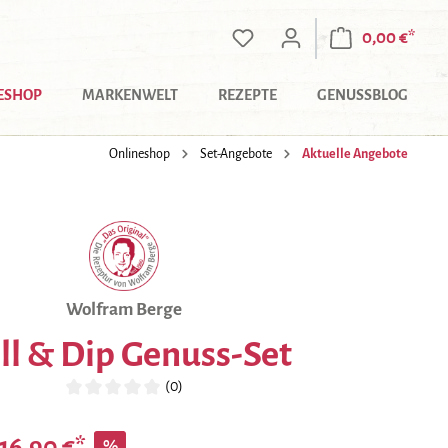
0,00 €*
ESHOP
MARKENWELT
REZEPTE
GENUSSBLOG
Onlineshop
Set-Angebote
Aktuelle Angebote
Wolfram Berge
ill & Dip Genuss-Set
(0)
Durchschnittliche Bewertung von 0 von 5 Sternen
16,90 €*
%