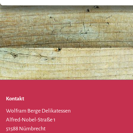
Kontakt
Wolfram Berge Delikatessen
Alfred-Nobel-Straße 1
51588 Nümbrecht