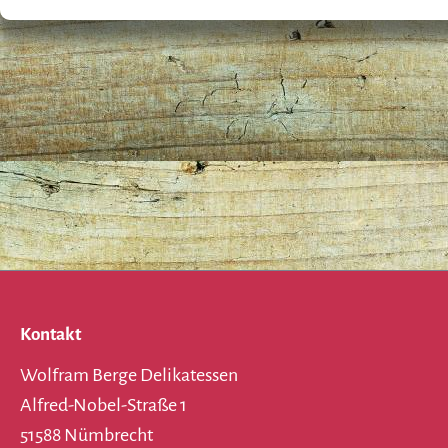
Kontakt
Wolfram Berge Delikatessen
Alfred-Nobel-Straße 1
51588 Nümbrecht