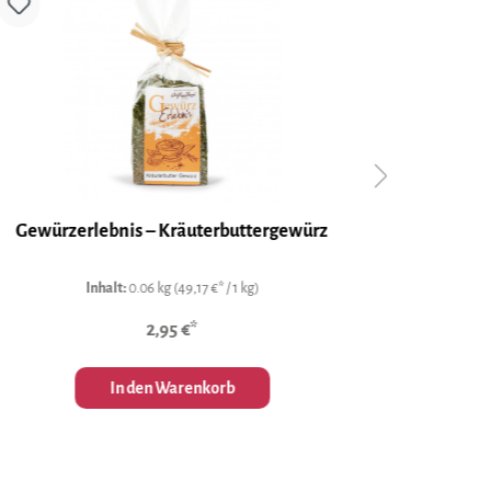
Gewürzerlebnis – Kräuterbuttergewürz
Ge
Inhalt:
0.06 kg
(49,17 €* / 1 kg)
2,95 €*
In den Warenkorb