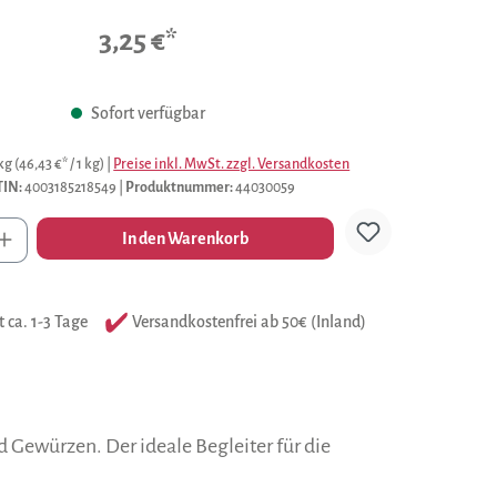
Durchschnittliche Bewertung von 0 von 5 Sternen
3,25 €*
Sofort verfügbar
 kg
(46,43 €* / 1 kg)
|
Preise inkl. MwSt. zzgl. Versandkosten
TIN:
4003185218549
|
Produktnummer:
44030059
l
In den Warenkorb
t ca. 1-3 Tage
Versandkostenfrei ab 50€ (Inland)
d Gewürzen. Der ideale Begleiter für die