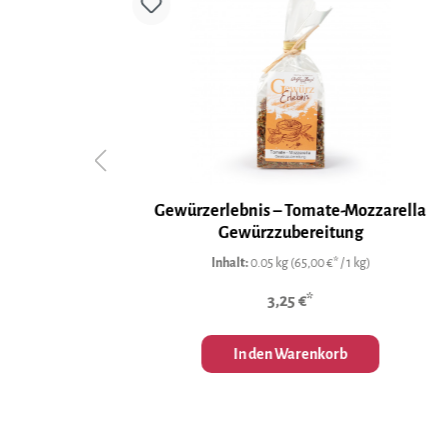
Gewürzerlebnis – Tomate-Mozzarella
Gewürzzubereitung
Inhalt:
0.05 kg
(65,00 €* / 1 kg)
3,25 €*
In den Warenkorb