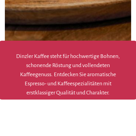
Dinzler Kaffee steht für hochwertige Bohnen,
schonende Röstung und vollendeten
Kaffeegenuss. Entdecken Sie aromatische
Espresso- und Kaffeespezialitäten mit
erstklassiger Qualität und Charakter.