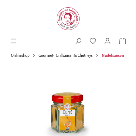
alt springen
Onlineshop
Gourmet-, Grillsaucen & Chutneys
Nudelsaucen
Bildergalerie überspringen