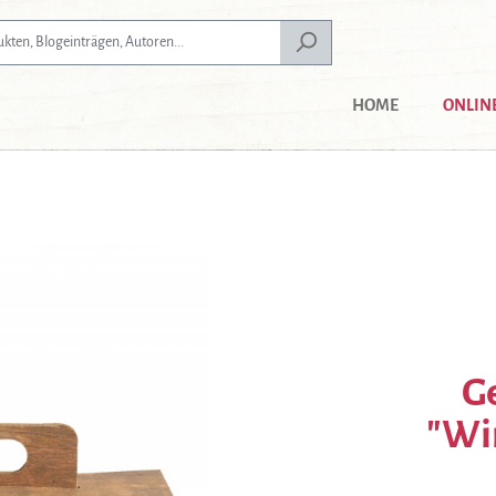
HOME
ONLIN
G
"Win