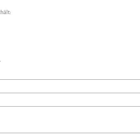
hält:
.