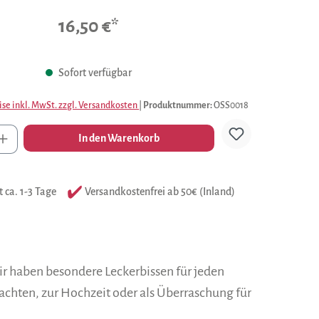
Durchschnittliche Bewertung von 0 von 5 Sternen
16,50 €*
Sofort verfügbar
ise inkl. MwSt. zzgl. Versandkosten
|
Produktnummer:
OSS0018
l
In den Warenkorb
t ca. 1-3 Tage
Versandkostenfrei ab 50€ (Inland)
ir haben besondere Leckerbissen für jeden
chten, zur Hochzeit oder als Überraschung für