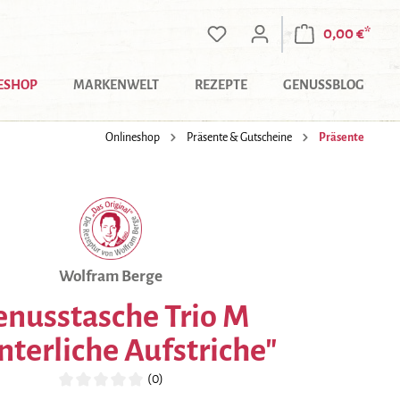
0,00 €*
ESHOP
MARKENWELT
REZEPTE
GENUSSBLOG
Onlineshop
Präsente & Gutscheine
Präsente
Wolfram Berge
enusstasche Trio M
terliche Aufstriche"
(0)