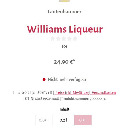
Lantenhammer
Williams Liqueur
Durchschnittliche Bewertung von 0 von 5 Sternen
(0)
24,90 €*
Nicht mehr verfügbar
Inhalt:
0.5 l
(49,80 €* / 1 l)
|
Preise inkl. MwSt. zzgl. Versandkosten
|
GTIN:
4018395051008
|
Produktnummer:
70000094
auswählen
Inhalt
0,05 l
0,2 l
0,5 l
(Diese Option ist zurzeit nicht verfügbar.)
(Diese Option ist zurzeit nicht 