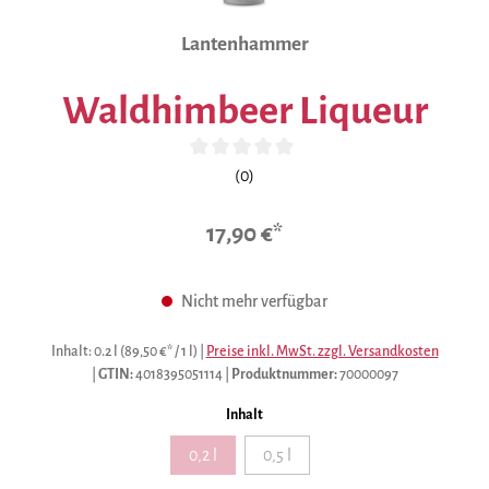
Lantenhammer
Waldhimbeer Liqueur
Durchschnittliche Bewertung von 0 von 5 Sternen
(0)
17,90 €*
Nicht mehr verfügbar
Inhalt:
0.2 l
(89,50 €* / 1 l)
|
Preise inkl. MwSt. zzgl. Versandkosten
|
GTIN:
4018395051114
|
Produktnummer:
70000097
auswählen
Inhalt
0,2 l
0,5 l
(Diese Option ist zurzeit nicht verfügbar.)
(Diese Option ist zurzeit nicht verfügb