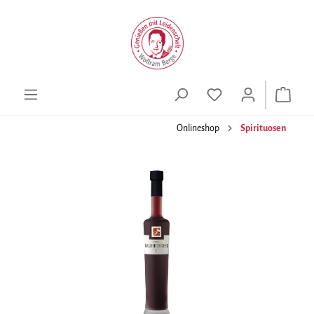
alt springen
Onlineshop
Spirituosen
Bildergalerie überspringen