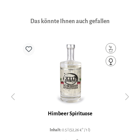
Produktgalerie überspringen
Das könnte Ihnen auch gefallen
Himbeer Spirituose
H
Inhalt:
0.5 l
(52,26 €* / 1 l)