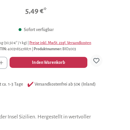
Durchschnittliche Bewertung von 0 von 5 Sternen
5,49 €*
Sofort verfügbar
 kg
(30,50 €* / 1 kg)
|
Preise inkl. MwSt. zzgl. Versandkosten
TIN:
4003185278871
|
Produktnummer:
BIO2003
l
In den Warenkorb
t ca. 1-3 Tage
Versandkostenfrei ab 50€ (Inland)
 Insel Sizilien. Hergestellt in wertvoller