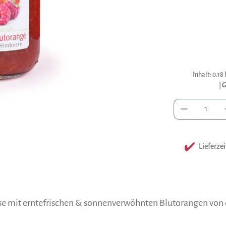
Inhalt:
0.18
|
G
Anzah
Lieferzei
sse mit erntefrischen & sonnenverwöhnten Blutorangen von der