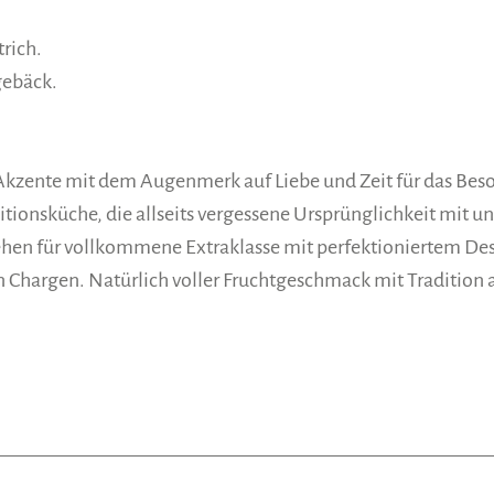
trich.
ggebäck.
Akzente mit dem Augen­merk auf Liebe und Zeit für das Bes
itions­küche, die allseits vergessene Ursprünglichkeit mit 
en für vollkommene Extraklasse mit perfekt­ioniertem Desi
en Chargen. Natürlich voller Fruchtgeschmack mit Traditio