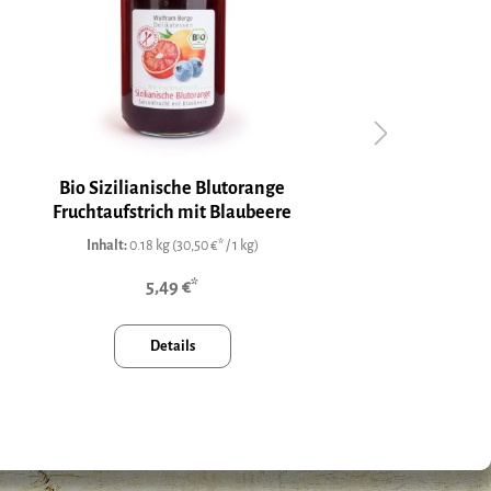
Bio Sizilianische Blutorange
Rhabar
Fruchtaufstrich mit Blaubeere
siz
Inhalt:
0.18 kg
(30,50 €* / 1 kg)
5,49 €*
Details