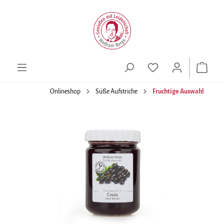
alt springen
Onlineshop
Süße Aufstriche
Fruchtige Auswahl
Bildergalerie überspringen