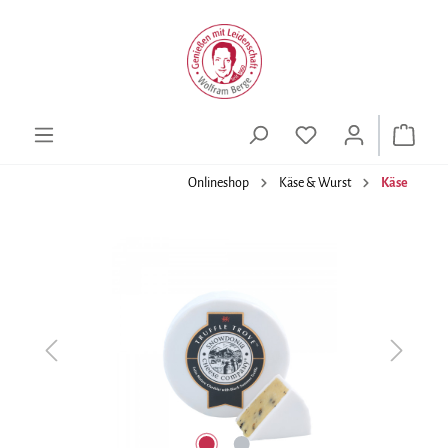
alt springen
Onlineshop
Käse & Wurst
Käse
Bildergalerie überspringen