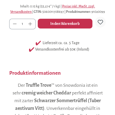
Inhalt:
0.15 kg
(53,27 €* / 1 kg)
|
Preise inkl. MwSt. zzgl.
Versandkosten
|
GTIN:
5060011708697
|
Produktnummer:
91020099
Anzahl
In den Warenkorb
Lieferzeit ca. ca. 5 Tage
Versandkostenfrei ab 50€ (Inland)
Produktinformationen
Der
Truffle Trove
™ von Snowdonia ist ein
sehr
cremig weicher Cheddar
perfekt affiniert
mit zarter
Schwarzer Sommertrüffel (Tuber
aestivum Vitt)
. Unverkennbar eingehüllt in