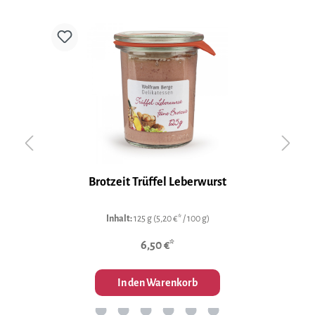
th
Brotzeit Trüffel Leberwurst
Inhalt:
125 g
(5,20 €* / 100 g)
6,50 €*
In den Warenkorb