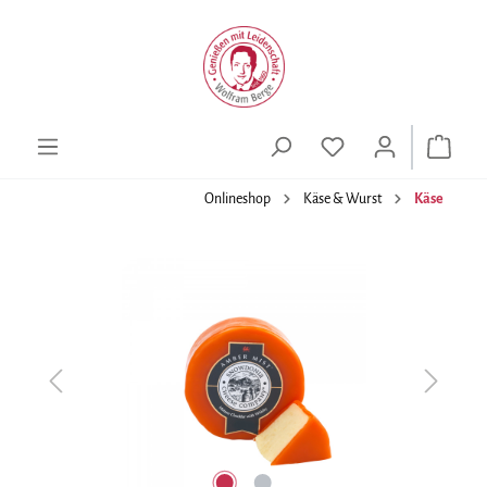
alt springen
Onlineshop
Käse & Wurst
Käse
Bildergalerie überspringen