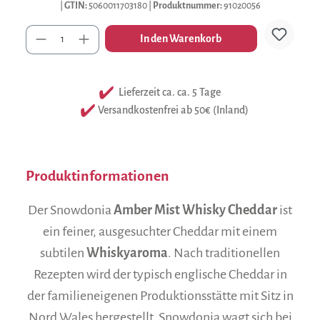
|
GTIN:
5060011703180
|
Produktnummer:
91020056
Anzahl
In den Warenkorb
Lieferzeit ca. ca. 5 Tage
Versandkostenfrei ab 50€ (Inland)
Produktinformationen
Der Snowdonia
Amber Mist Whisky Cheddar
ist
ein feiner, ausgesuchter Cheddar mit einem
subtilen
Whiskyaroma
. Nach traditionellen
Rezepten wird der typisch englische Cheddar in
der familieneigenen Produktionsstätte mit Sitz in
Nord Wales hergestellt. Snowdonia wagt sich bei