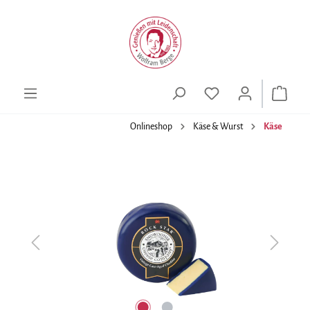
alt springen
Onlineshop
Käse & Wurst
Käse
Bildergalerie überspringen