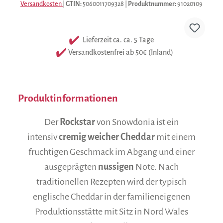
Versandkosten
|
GTIN:
5060011709328
|
Produktnummer:
91020109
Lieferzeit ca. ca. 5 Tage
Versandkostenfrei ab 50€ (Inland)
Produktinformationen
Der
Rockstar
von Snowdonia ist ein
intensiv
cremig weicher Cheddar
mit einem
fruchtigen Geschmack im Abgang und einer
ausgeprägten
nussigen
Note. Nach
traditionellen Rezepten wird der typisch
englische Cheddar in der familieneigenen
Produktionsstätte mit Sitz in Nord Wales