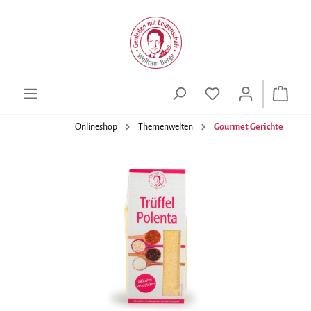
alt springen
Onlineshop
Themenwelten
Gourmet Gerichte
Bildergalerie überspringen