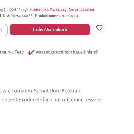
 kg
(19,00 €* / 1 kg)
|
Preise inkl. MwSt. zzgl. Versandkosten
TIN:
8026252000188
|
Produktnummer:
21507250
l
In den Warenkorb
t ca. 1-3 Tage
Versandkostenfrei ab 50€ (Inland)
n, wie Tomaten-Spinat-Rote Bete und
hnetzelten oder einfach nur mit einer Tessiner