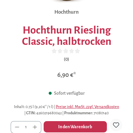
Hochthurn
Hochthurn Riesling
Classic, halbtrocken
Durchschnittliche Bewertung von 0 von 5 Sternen
(0)
6,90 €*
Sofort verfügbar
Inhalt:
0.75 l
(9,20 €* / 1 l)
|
Preise inkl. MwSt. zzgl. Versandkosten
|
GTIN:
4260219680042
|
Produktnummer:
71080140
Anzahl
In den Warenkorb