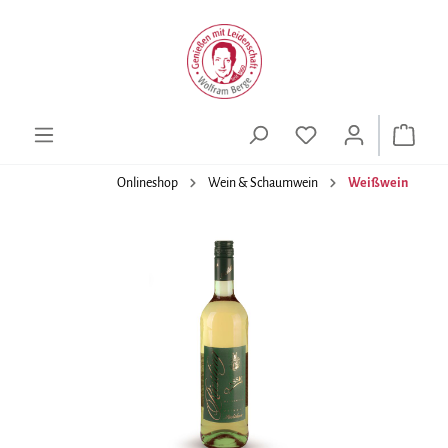
alt springen
Onlineshop
Wein & Schaumwein
Weißwein
Bildergalerie überspringen