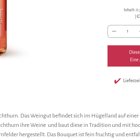
Inhalt:
0.
|
G
Anzah
Diese
Eine 
Lieferzei
thurn. Das Weingut befindet sich im Hügelland auf eine
ochthurn ihre Weine und baut diese in Tradition und mit ho
nfelder hergestellt. Das Bouquet ist fein fruchtig und entfa