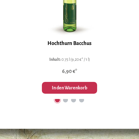
Hochthurn Bacchus
Inhalt:
0.75 l
(9,20 €* / 1 l)
6,90 €*
In den Warenkorb