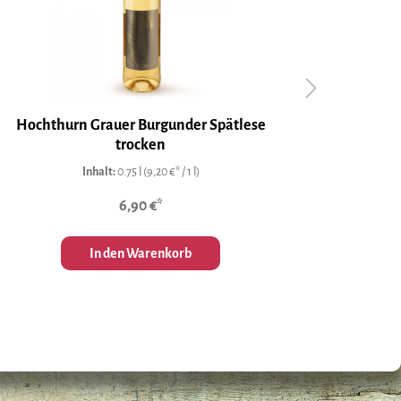
Hochthurn Grauer Burgunder Spätlese
IL MI
trocken
Inhalt:
0.75 l
(9,20 €* / 1 l)
6,90 €*
In den Warenkorb