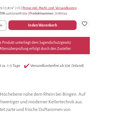
75 l
(7,87 €* / 1 l)
|
Preise inkl. MwSt. zzgl. Versandkosten
TIN:
4260219681339
|
Produktnummer:
71080142
l
In den Warenkorb
s Produkt unterliegt dem Jugendschutzgesetz.
Altersüberprüfung erfolgt durch den Zusteller.
t ca. 1-3 Tage
Versandkostenfrei ab 50€ (Inland)
r Hochebene nahe dem Rhein bei Bingen. Auf
chwertiger und moderner Kellertechnik aus.
ltet zarte und frische Duftaromen von