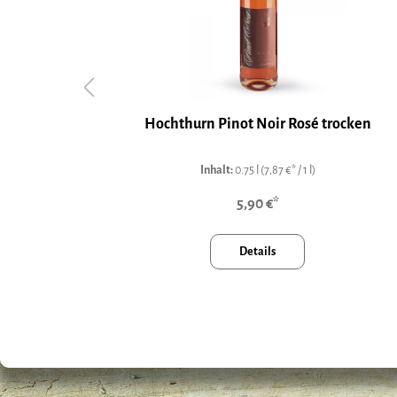
vigiana
Hochthurn Pinot Noir Rosé trocken
Inhalt:
0.75 l
(7,87 €* / 1 l)
5,90 €*
Details