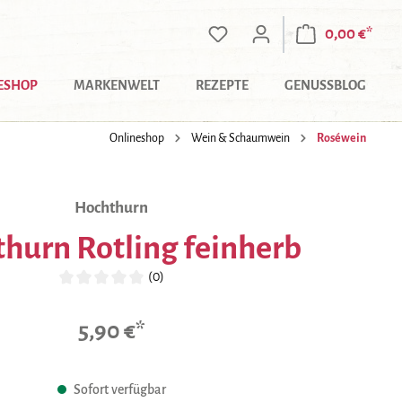
0,00 €*
ESHOP
MARKENWELT
REZEPTE
GENUSSBLOG
Onlineshop
Wein & Schaumwein
Roséwein
Hochthurn
hurn Rotling feinherb
(0)
Durchschnittliche Bewertung von 0 von 5 Sternen
5,90 €*
Sofort verfügbar