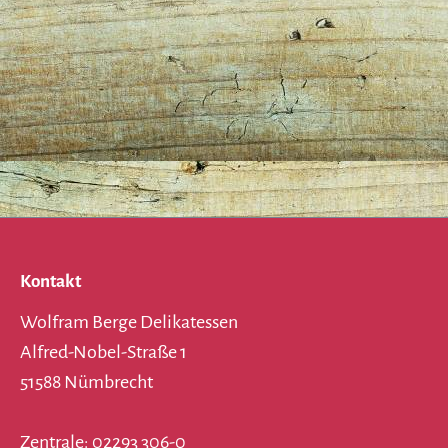
Kontakt
Wolfram Berge Delikatessen
Alfred-Nobel-Straße 1
51588 Nümbrecht
Zentrale: 02293 306-0