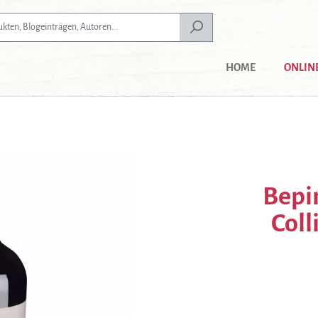
HOME
ONLIN
Bepin
Coll