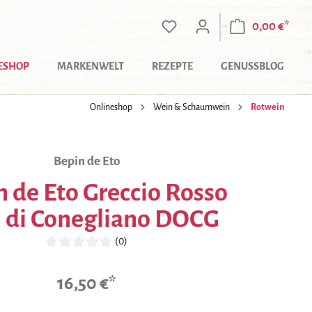
0,00 €*
ESHOP
MARKENWELT
REZEPTE
GENUSSBLOG
Onlineshop
Wein & Schaumwein
Rotwein
Bepin de Eto
 de Eto Greccio Rosso
i di Conegliano DOCG
(0)
Durchschnittliche Bewertung von 0 von 5 Sternen
16,50 €*