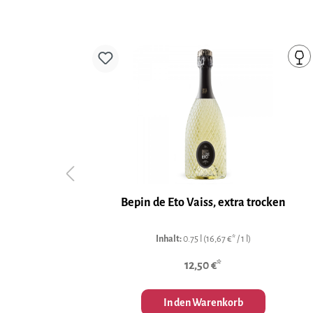
gliano
Bepin de Eto Vaiss, extra trocken
OCG
Inhalt:
0.75 l
(16,67 €* / 1 l)
12,50 €*
In den Warenkorb