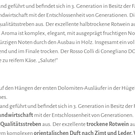
d geführt und befindet sich in 3. Generation in Besitz der
dwirtschaft mit der Entschlossenheit von Generationen. D
ualitätsstreben aus. Der exzellente halbtrockene Rotwein au
s Aroma ist komplex, elegant, mit ausgeprägt fruchtigen No
würzigen Noten durch den Ausbau in Holz. Insgesamt ein vol
d und im Finale trocken. Der Rosso Colli di Conegliano DO
 zu reifem Käse. „Salute!“
uf den Hängen der ersten Dolomiten-Ausläufer in der Hügel
nes.
nd geführt und befindet sich in 3. Generation in Besitz de
andwirtschaft
mit der Entschlossenheit von Generationen.
 Qualitätsstreben
aus. Der exzellente
trockene Rotwein
au
einem komplexen
orientalischen Duft nach Zimt und Leder,