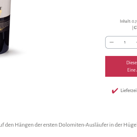
Inhalt:
0.7
|
G
Anzah
Diese
Eine 
Lieferzei
uf den Hängen der ersten Dolomiten-Ausläufer in der Hügel