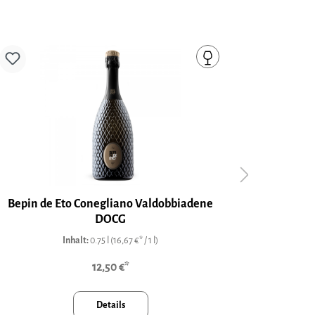
Bepin de Eto Conegliano Valdobbiadene
Bepi
DOCG
Inhalt:
0.75 l
(16,67 €* / 1 l)
12,50 €*
Details