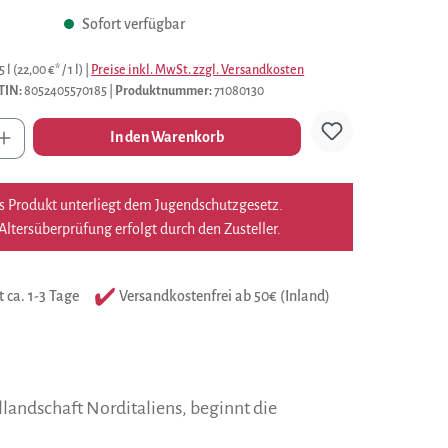
Sofort verfügbar
5 l
(22,00 €* / 1 l)
|
Preise inkl. MwSt. zzgl. Versandkosten
TIN:
8052405570185
|
Produktnummer:
71080130
l
In den Warenkorb
s Produkt unterliegt dem Jugendschutzgesetz.
Altersüberprüfung erfolgt durch den Zusteller.
t ca. 1-3 Tage
Versandkostenfrei ab 50€ (Inland)
landschaft Norditaliens, beginnt die