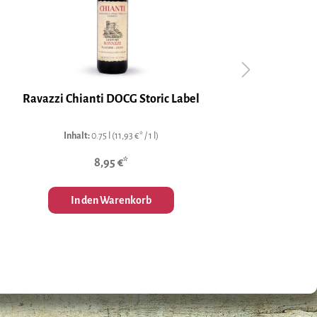
Ravazzi Chianti DOCG Storic Label
Ra
Inhalt:
0.75 l
(11,93 €* / 1 l)
8,95 €*
In den Warenkorb