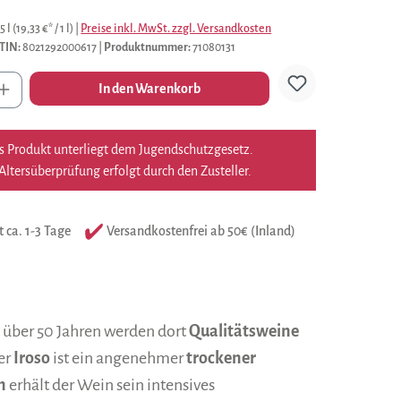
5 l
(19,33 €* / 1 l)
|
Preise inkl. MwSt. zzgl. Versandkosten
TIN:
8021292000617
|
Produktnummer:
71080131
l
In den Warenkorb
s Produkt unterliegt dem Jugendschutzgesetz.
Altersüberprüfung erfolgt durch den Zusteller.
t ca. 1-3 Tage
Versandkostenfrei ab 50€ (Inland)
t über 50 Jahren werden dort
Qualitätsweine
er
Iroso
ist ein angenehmer
trockener
n
erhält der Wein sein intensives