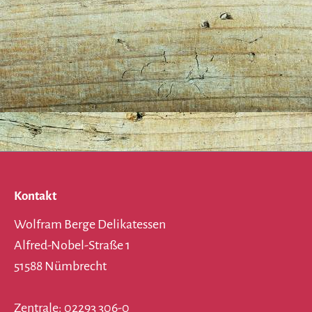
Kontakt
Wolfram Berge Delikatessen
Alfred-Nobel-Straße 1
51588 Nümbrecht
Zentrale: 02293 306-0