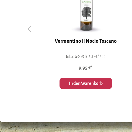
li di
Vermentino Il Nocio Toscano
Inhalt:
0.75 l
(13,27 €* / 1 l)
9,95 €*
In den Warenkorb