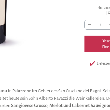
Inhalt:
0.7
|
G
Anzah
Diese
Eine 
Lieferzei
ana
in Palazzone im Gebiet des San Casciano dei Bagni. Sei
leitet heute sein Sohn Alberto Ravazzi die Weinkellereien. D
sorten
Sangiovese Grosso, Merlot und Cabernet Sauvigno