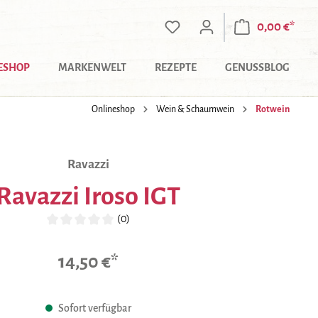
0,00 €*
ESHOP
MARKENWELT
REZEPTE
GENUSSBLOG
Onlineshop
Wein & Schaumwein
Rotwein
Ravazzi
Ravazzi Iroso IGT
(0)
Durchschnittliche Bewertung von 0 von 5 Sternen
14,50 €*
Sofort verfügbar