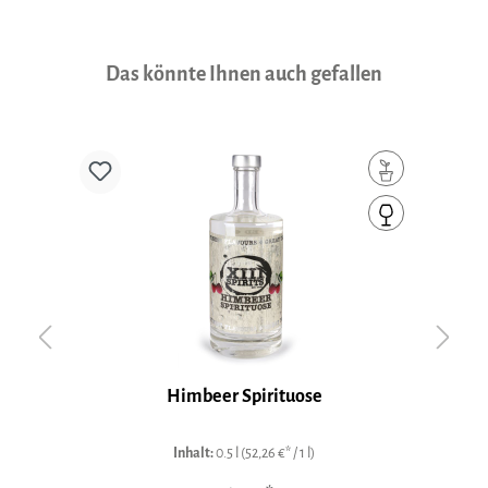
Produktgalerie überspringen
Das könnte Ihnen auch gefallen
Himbeer Spirituose
H
Inhalt:
0.5 l
(52,26 €* / 1 l)