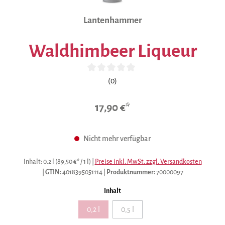
Lantenhammer
Waldhimbeer Liqueur
Durchschnittliche Bewertung von 0 von 5 Sternen
(0)
17,90 €*
Nicht mehr verfügbar
Inhalt:
0.2 l
(89,50 €* / 1 l)
|
Preise inkl. MwSt. zzgl. Versandkosten
|
GTIN:
4018395051114
|
Produktnummer:
70000097
auswählen
Inhalt
0,2 l
0,5 l
(Diese Option ist zurzeit nicht verfügbar.)
(Diese Option ist zurzeit nicht verfügb