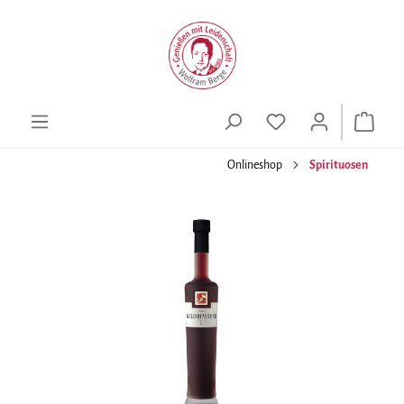
alt springen
Onlineshop
Spirituosen
Bildergalerie überspringen