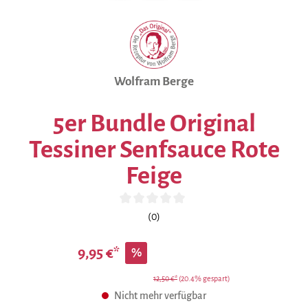
Wolfram Berge
5er Bundle Original
Tessiner Senfsauce Rote
Feige
Durchschnittliche Bewertung von 0 von 5 Sternen
(0)
9,95 €*
%
12,50 €*
(20.4% gespart)
Nicht mehr verfügbar