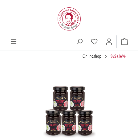
alt springen
Onlineshop
%Sale%
Bildergalerie überspringen