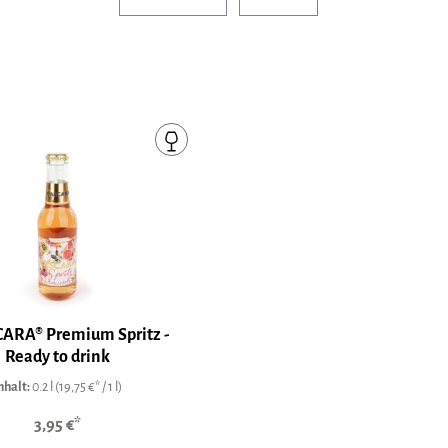
ARA® Premium Spritz -
Ready to drink
nhalt:
0.2 l
(19,75 €* / 1 l)
3,95 €*