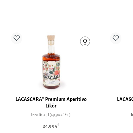
LACASCARA® Premium Aperitivo
LACASC
Likör
Inhalt:
0.5 l
(49,90 €* / 1 l)
I
24,95 €*