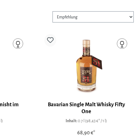
nisht im
Bavarian Single Malt Whisky Fifty
One
 l)
Inhalt:
0.7 l
(98,43 €* / 1 l)
68,90 €*