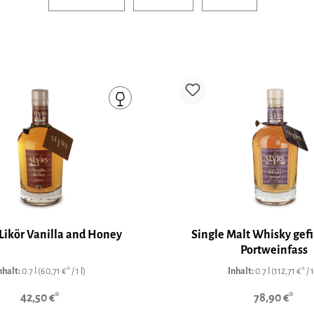
Likör Vanilla and Honey
Single Malt Whisky gefi
Portweinfass
nhalt:
0.7 l
(60,71 €* / 1 l)
Inhalt:
0.7 l
(112,71 €* / 1
42,50 €*
78,90 €*