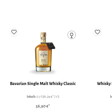
Bavarian Single Malt Whisky Classic
Whisky 
Inhalt:
0.7 l
(81,29 €* / 1 l)
I
56,90 €*