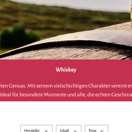
Whiskey
eten Genuss. Mit seinem vielschichtigen Charakter vereint 
l. Ideal für besondere Momente und alle, die echten Geschma
Hersteller
Inhalt
Preis