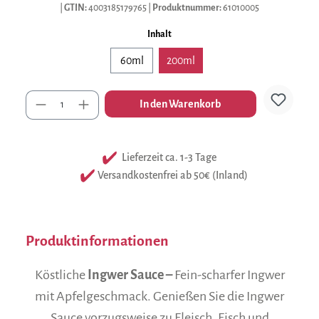
|
GTIN:
4003185179765
|
Produktnummer:
61010005
auswählen
Inhalt
60ml
200ml
Anzahl
In den Warenkorb
Lieferzeit ca. 1-3 Tage
Versandkostenfrei ab 50€ (Inland)
Produktinformationen
Köstliche
Ingwer Sauce –
Fein-scharfer Ingwer
mit Apfelgeschmack. Genießen Sie die Ingwer
Sauce vorzugsweise zu Fleisch, Fisch und