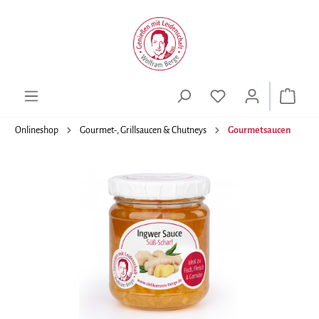
alt springen
Onlineshop
Gourmet-, Grillsaucen & Chutneys
Gourmetsaucen
Bildergalerie überspringen