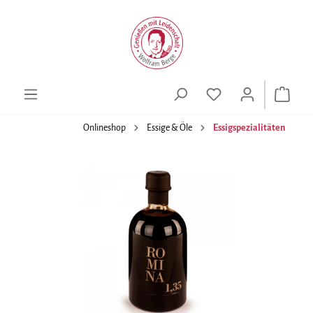
alt springen
Onlineshop
Essige & Öle
Essigspezialitäten
Bildergalerie überspringen