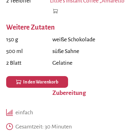
2 Teelöffel
Little‘s Instant Coffee „Amaretto“
Weitere Zutaten
150 g
weiße Schokolade
500 ml
süße Sahne
2 Blatt
Gelatine
In den Warenkorb
Zubereitung
einfach
Gesamtzeit: 30 Minuten