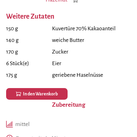
Weitere Zutaten
150 g
Kuvertüre 70% Kakaoanteil
140 g
weiche Butter
170 g
Zucker
6 Stück(e)
Eier
175 g
geriebene Haselnüsse
In den Warenkorb
Zubereitung
mittel