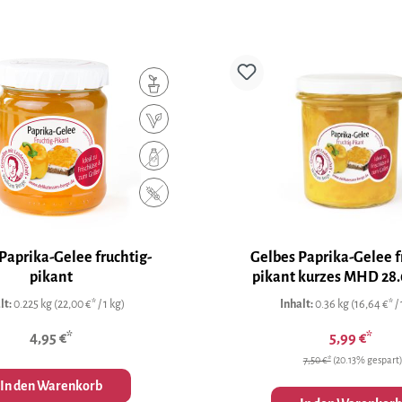
Paprika-Gelee fruchtig-
Gelbes Paprika-Gelee f
pikant
pikant kurzes MHD 2
lt:
0.225 kg
(22,00 €* / 1 kg)
Inhalt:
0.36 kg
(16,64 €* / 
4,95 €*
5,99 €*
7,50 €*
(20.13% gespart
In den Warenkorb