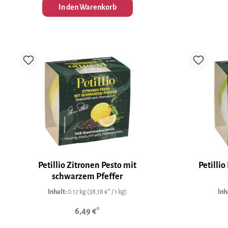
In den Warenkorb
Petillio Zitronen Pesto mit
Petillio
schwarzem Pfeffer
Inhalt:
0.17 kg
(38,18 €* / 1 kg)
Inh
6,49 €*