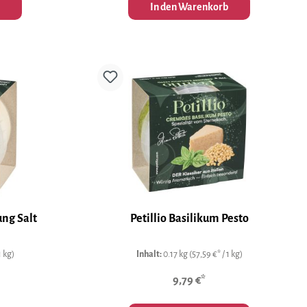
In den Warenkorb
ung Salt
Petillio Basilikum Pesto
1 kg)
Inhalt:
0.17 kg
(57,59 €* / 1 kg)
9,79 €*