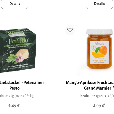
Details
Details
 Liebstöckel - Petersilien
Mango-Aprikose Fruchtauf
Pesto
Grand Marnier 
alt:
0.17 kg
(38,18 €* / 1 kg)
Inhalt:
0.17 kg
(29,35 €* / 
6,49 €*
4,99 €*