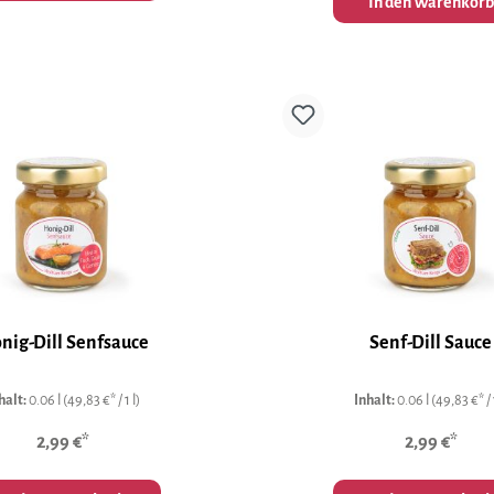
In den Warenkorb
nig-Dill Senfsauce
Senf-Dill Sauce
halt:
0.06 l
(49,83 €* / 1 l)
Inhalt:
0.06 l
(49,83 €* / 1
2,99 €*
2,99 €*