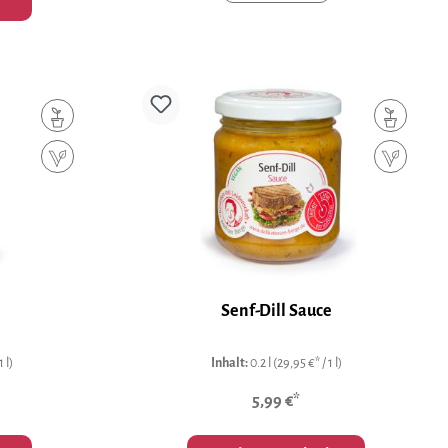
Senf-Dill Sauce
 l)
Inhalt:
0.2 l
(29,95 €* / 1 l)
5,99 €*