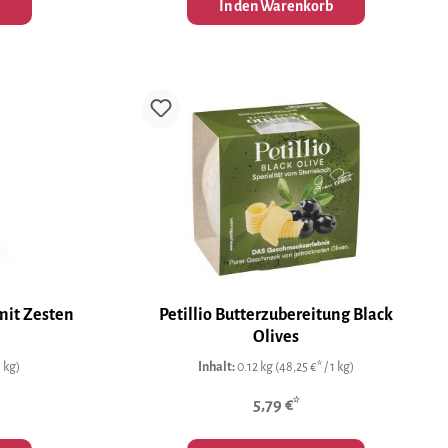
In den Warenkorb
mit Zesten
Petillio Butterzubereitung Black
Olives
1 kg)
Inhalt:
0.12 kg
(48,25 €* / 1 kg)
5,79 €*