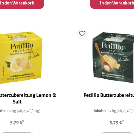
In den Warenkorb
In den Warenkorb
Butterzubereitung Lemon &
Petillio Butterzubereit
Salt
alt:
0.12 kg
(48,25 €* / 1 kg)
Inhalt:
0.12 kg
(48,25 €* / 
5,79 €*
5,79 €*