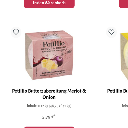
In den Warenkorb
Petillio Butterzubereitung Merlot &
Petillio 
Onion
Inhalt:
0.12 kg
(48,25 €* / 1 kg)
Inh
5,79 €*