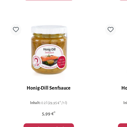
Honig-Dill Senfsauce
Ho
Inhalt:
0.2 l
(29,95 €* / 1 l)
In
5,99 €*