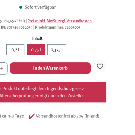
Sofort verfügbar
5 l
(14,65 €* / 1 l)
|
Preise inkl. MwSt. zzgl. Versandkosten
TIN:
8017494062034
|
Produktnummer:
72005003
auswählen
Inhalt
0,2 l
0,75 l
0,375 l
l
In den Warenkorb
s Produkt unterliegt dem Jugendschutzgesetz.
Altersüberprüfung erfolgt durch den Zusteller.
t ca. 1-3 Tage
Versandkostenfrei ab 50€ (Inland)