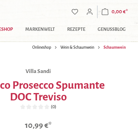
0,00 €*
ESHOP
MARKENWELT
REZEPTE
GENUSSBLOG
Onlineshop
Wein & Schaumwein
Schaumwein
Villa Sandi
esco Prosecco Spumante
DOC Treviso
(0)
Durchschnittliche Bewertung von 0 von 5 Sternen
10,99 €*