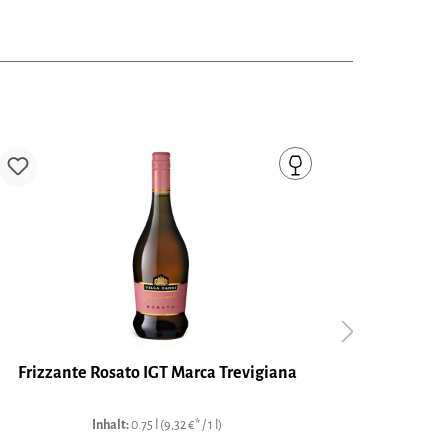
Frizzante Rosato IGT Marca Trevigiana
Il Fres
Inhalt:
0.75 l
(9,32 €* / 1 l)