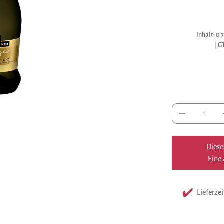
Inhalt:
0.7
|
G
Anzah
Diese
Eine 
Lieferzei