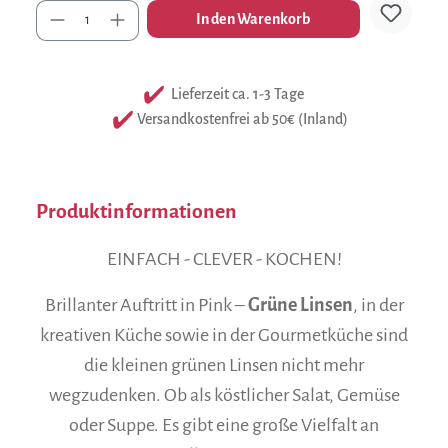
Anzahl
In den Warenkorb
Lieferzeit ca. 1-3 Tage
Versandkostenfrei ab 50€ (Inland)
Produktinformationen
EINFACH - CLEVER - KOCHEN!
Brillanter Auftritt in Pink –
Grüne Linsen
, in der
kreativen Küche sowie in der Gourmetküche sind
die kleinen grünen Linsen nicht mehr
wegzudenken. Ob als köstlicher Salat, Gemüse
oder Suppe. Es gibt eine große Vielfalt an